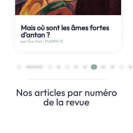
Mais où sont les âmes fortes
d’antan ?
par
Éric Fiat
|
PUMPH 13
«
PRÉCÉDENTE
...
15
...
21
22
23
24
25
...
30
Nos articles par numéro
de la revue