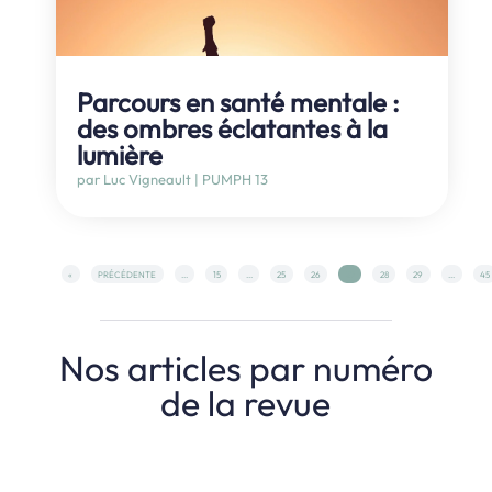
Parcours en santé mentale :
des ombres éclatantes à la
lumière
par
Luc Vigneault
|
PUMPH 13
«
PRÉCÉDENTE
...
15
...
25
26
27
28
29
...
45
Nos articles par numéro
de la revue