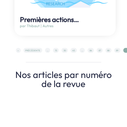
Premières actions…
par
Thibaut
|
Autres
«
PRÉCÉDENTE
...
15
30
45
...
86
87
88
89
9
Nos articles par numéro
de la revue