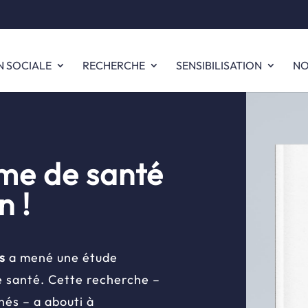
N SOCIALE
RECHERCHE
SENSIBILISATION
NO
ème de santé
n !
s
a mené une étude
e santé. Cette recherche –
nés – a abouti à