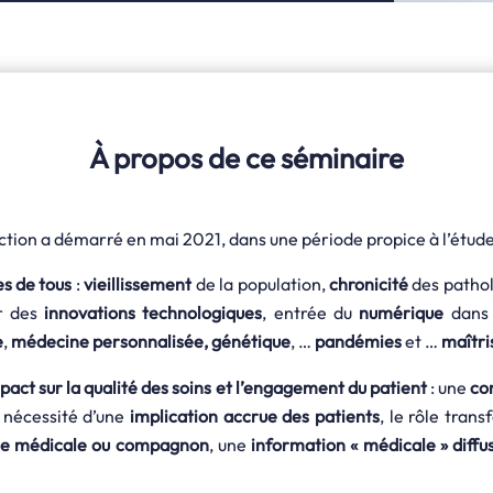
À propos de ce séminaire
tion a démarré en mai 2021, dans une période propice à l’étude
s de tous
:
vieillissement
de la population,
chronicité
des patho
or des
innovations technologiques
, entrée du
numérique
dans
e
,
médecine personnalisée, génétique
, …
pandémies
et …
maîtri
act sur la qualité des soins et l’engagement du patient
: une
co
 nécessité d’une
implication accrue des patients
, le rôle tra
ie médicale ou compagnon
, une
information « médicale » diffu