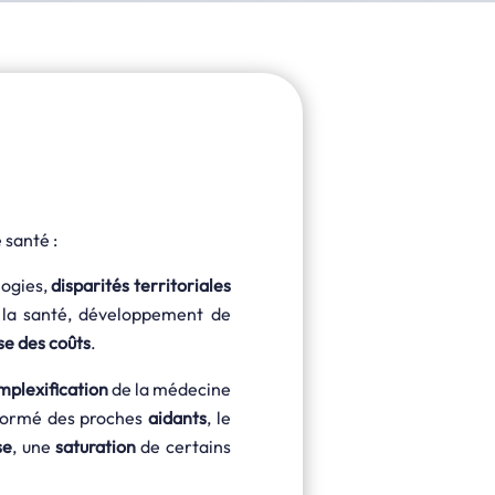
 santé :
logies,
disparités territoriales
 la santé, développement de
se des coûts
.
mplexification
de la médecine
nsformé des proches
aidants
, le
se
, une
saturation
de certains