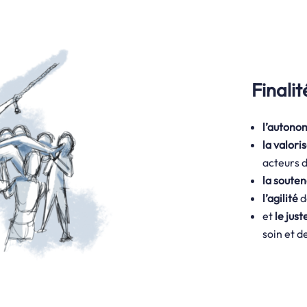
Finalit
l’autonom
la valor
acteurs d
la souten
l’agilité
d
et
le jus
soin et d