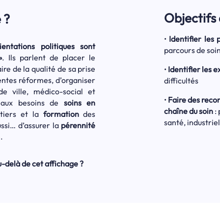
Objectifs 
 ?
•
Identifier les
ntations politiques sont
parcours de soi
»
. Ils parlent de placer le
re de la qualité de sa prise
•
Identifier les 
entes réformes, d’organiser
difficultés
 ville, médico-social et
•
Faire des reco
e aux besoins de
soins en
chaîne du soin
: 
tiers et la
formation
des
santé, industriel
ussi… d’assurer la
pérennité
.
u-delà de cet affichage ?