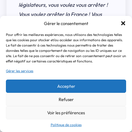
législateurs, vous voulez vous arrêter !
Vous voulez arrêter la France ! Vous
voulez pétrifier la pensée humaine,
Gérer le consentement
étouffer le flambeau divin, matérialiser
Pour offrir les meilleures expériences, nous utilisons des technologies telles
que les cookies pour stocker et/ou accéder aux informations des appareils.
l’esprit ! Mais vous ne voyez donc pas les
Le fait de consentir à ces technologies nous permettra de traiter des
données telles que le comportement de navigation ou les ID uniques sur ce
éléments mêmes du temps où vous
site. Le fait de ne pas consentir ou de retirer son consentement peut avoir un
êtes ! Mais vous êtes donc dans votre
effet négatif sur certaines caractéristiques et fonctions.
siècle comme des étrangers. Quoi ! C’est
Gérer les services
dans ce siècle, dans ce grand siècle des
Accepter
nouveautés, des avènements, des
découvertes, des conquêtes, que vous
Refuser
rêvez l’immobilité ! C’est dans le siècle
Voir les préférences
de l’espérance que vous proclamez le
Politique de cookies
désespoir ! Quoi ! Vous jetez à terre,