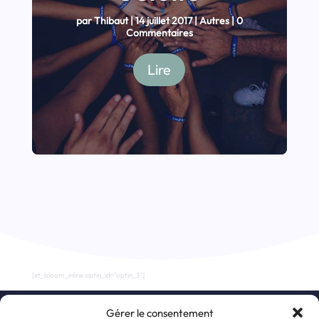
par
Thibaut
|
14 juillet 2017
|
Autres
| 0
Commentaires
Lire
[et_bloom_inline optin_id="optin_3"]
Gérer le consentement