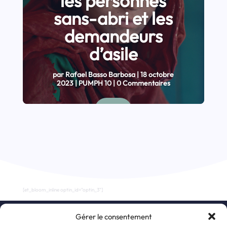
les personnes
sans-abri et les
demandeurs
d’asile
par
Rafael Basso Barbosa
|
18 octobre
2023
|
PUMPH 10
| 0 Commentaires
Lire
[et_bloom_inline optin_id="optin_3"]
Gérer le consentement
S’inscrire à la newsletter