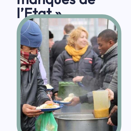
l’Etat »
par
Julia Montfort
|
Sep 18, 2024