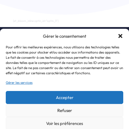
[et_bloom_inline optin_id="optin_3"]
Gérer le consentement
S’inscrire à la newsletter
Pour offrir les meilleures expériences, nous utilisons des technologies telles
que les cookies pour stocker et/ou accéder aux informations des appareils.
Le fait de consentir à ces technologies nous permettra de traiter des
données telles que le comportement de navigation ou les ID uniques sur ce
site. Le fait de ne pas consentir ou de retirer son consentement peut avoir un
effet négatif sur certaines caractéristiques et fonctions.
Gérer les services
Accepter
J'accepte de recevoir la newsletter et la politique de confidentialité.
Refuser
© 2022 United Persons For Humanness
Alternative:
Voir les préférences