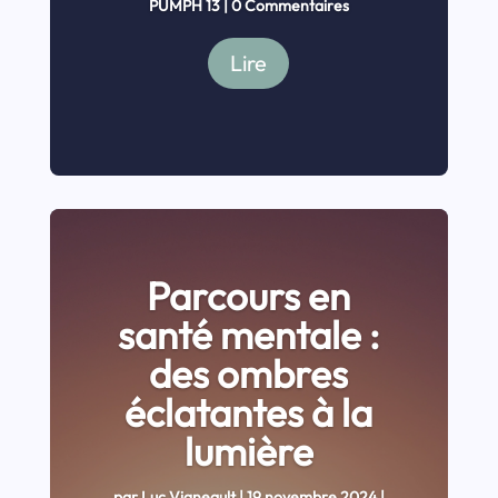
PUMPH 13
| 0 Commentaires
Lire
Parcours en
santé mentale :
des ombres
éclatantes à la
lumière
par
Luc Vigneault
|
19 novembre 2024
|