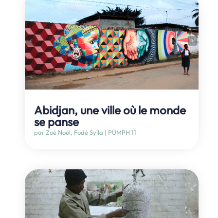
Abidjan, une ville où le monde
se panse
par
Zoé Noël
,
Fodé Sylla
|
PUMPH 11