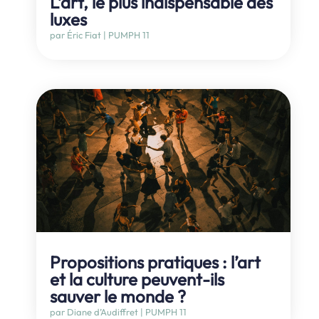
L’art, le plus indispensable des
luxes
par
Éric Fiat
|
PUMPH 11
Propositions pratiques : l’art
et la culture peuvent-ils
sauver le monde ?
par
Diane d’Audiffret
|
PUMPH 11