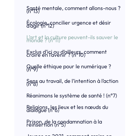
Santé mentale, comment allons-nous ?
(n°13)
Écologie, concilier urgence et désir
d’agir (n°12)
L’art et la culture peuvent-ils sauver le
monde ? (n°11)
Exclus d’ici ou d’ailleurs, comment
croire en l’avenir ? (n°10)
Quelle éthique pour le numérique ?
(n°9)
Sens au travail, de l’intention à l’action
(n°8)
Réanimons le système de santé ! (n°7)
Religions, les lieux et les nœuds du
dialogue (n°6)
Prison, de la condamnation à la
réinsertion (n°5)