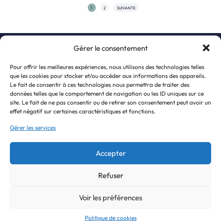
1
2
SUIVANTE
Gérer le consentement
S’inscrire à la newsletter
Pour offrir les meilleures expériences, nous utilisons des technologies telles
que les cookies pour stocker et/ou accéder aux informations des appareils.
Le fait de consentir à ces technologies nous permettra de traiter des
données telles que le comportement de navigation ou les ID uniques sur ce
site. Le fait de ne pas consentir ou de retirer son consentement peut avoir un
effet négatif sur certaines caractéristiques et fonctions.
Gérer les services
Accepter
J'accepte de recevoir la newsletter et la politique de confidentialité.
Refuser
© 2022 United Persons For Humanness
Alternative:
Voir les préférences
Politique de cookies