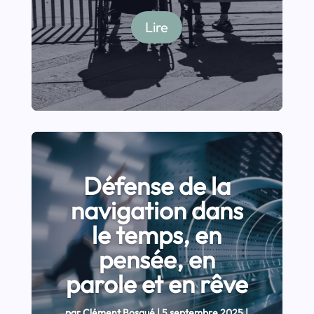
Lire
Défense de la
navigation dans
le temps, en
pensée, en
parole et en rêve
par
Clément Bosqué
|
5 septembre 2025
|