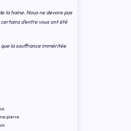
 de la haine. Nous ne devons pas
 certains d’entre vous ont été
e que la souffrance imméritée
ous
 une pierre
oux