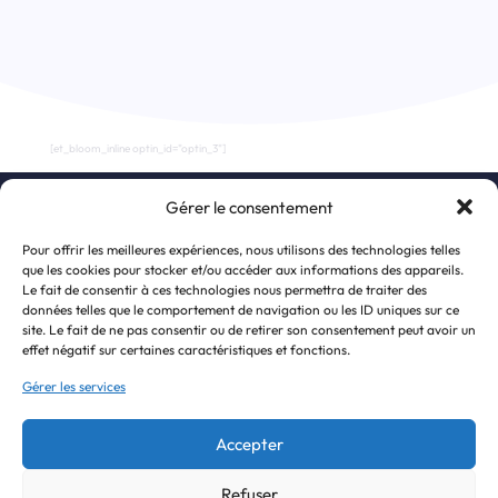
[et_bloom_inline optin_id="optin_3"]
Gérer le consentement
S’inscrire à la newsletter
Pour offrir les meilleures expériences, nous utilisons des technologies telles
que les cookies pour stocker et/ou accéder aux informations des appareils.
Le fait de consentir à ces technologies nous permettra de traiter des
données telles que le comportement de navigation ou les ID uniques sur ce
site. Le fait de ne pas consentir ou de retirer son consentement peut avoir un
effet négatif sur certaines caractéristiques et fonctions.
Gérer les services
Accepter
J'accepte de recevoir la newsletter et la politique de confidentialité.
Refuser
© 2022 United Persons For Humanness