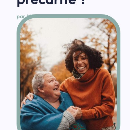
par
Micheline Claudon
,
Ariane
Pommery
|
Jan 7, 2025