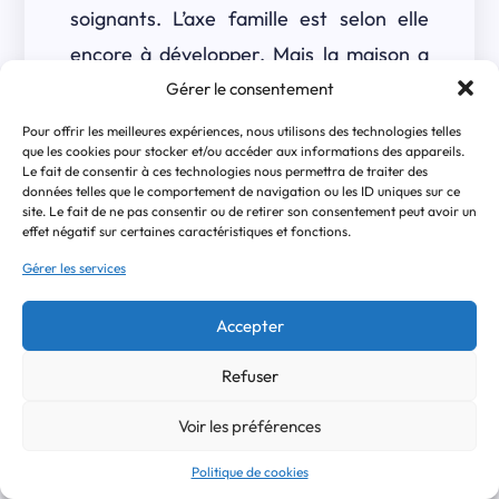
soignants. L’axe famille est selon elle
encore à développer. Mais la maison a
permis à des familles de proches en fin
Gérer le consentement
de vie de se sentir chez eux, de faire ce
Pour offrir les meilleures expériences, nous utilisons des technologies telles
que les cookies pour stocker et/ou accéder aux informations des appareils.
qu’ils voulaient. Ils vivaient ici pour
Le fait de consentir à ces technologies nous permettra de traiter des
données telles que le comportement de navigation ou les ID uniques sur ce
accompagner leur proche, et nous, nous
site. Le fait de ne pas consentir ou de retirer son consentement peut avoir un
étions là au cas où il y avait un besoin. La
effet négatif sur certaines caractéristiques et fonctions.
fin de vie d’un proche leur appartient.
Gérer les services
On s’efface pour laisser place à la vie
Accepter
jusqu’au bout. C’est l’école de l’humilité
pour les soignants, être là si besoin pour
Refuser
permettre que la vie puisse jaillir jusqu’au
Voir les préférences
bout entre la personne et ceux qu’elle
Politique de cookies
aime. C’est bien loin de la toute-