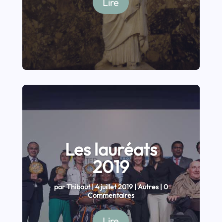
Lire
Les lauréats
2019
par
Thibaut
|
4 juillet 2019
|
Autres
| 0
Commentaires
Lire