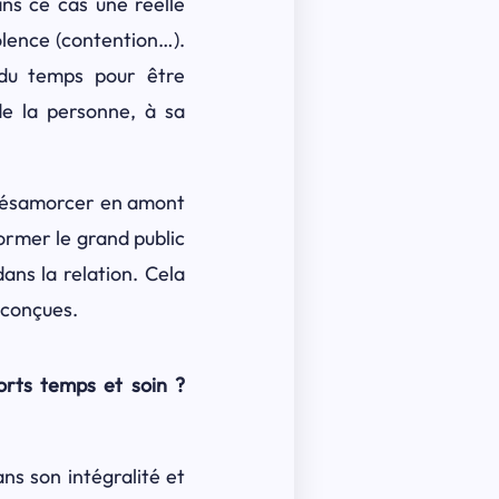
ans ce cas une réelle
olence (contention…).
 du temps pour être
de la personne, à sa
s désamorcer en amont
former le grand public
dans la relation. Cela
éconçues.
orts temps et soin ?
ns son intégralité et