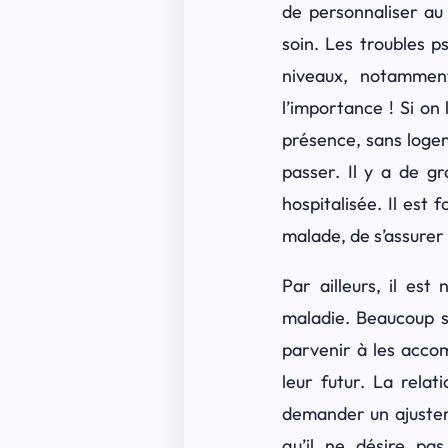
de personnaliser au
soin. Les troubles ps
niveaux, notamment
l’importance ! Si on
présence, sans logem
passer. Il y a de g
hospitalisée. Il est
malade, de s’assurer
Par ailleurs, il es
maladie. Beaucoup so
parvenir à les accom
leur futur. La rela
demander un ajustem
qu’il ne désire pa