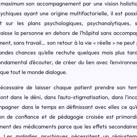
 maximum son accompagnement par une vision holistiq
ychiques ayant une origine multifactorielle, il est possi
 sur les plans psychologiques, psychanalytiques,
 laisse la personne en dehors de l’hôpital sans accomp
ent, sans travail… son retour à la vie « réelle » ne peu
randes chances qu’elle rechute quelques mois plus tar
 fondamental d’écouter, de créer du lien avec l’environ
 que tout le monde dialogue.
t nécessaire de laisser chaque patient prendre son t
nt dans le déni, dans l’auto-stigmatisation, dans l’inc
pagner dans le temps en définissant avec elles ce qu’
tion de confiance et de pédagogie croisée est primordi
ent des médicaments parce que les effets secondaire
s. Les maladies psychiques nécessitent un réajust