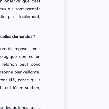
On observe que c’est
Ceux qui sont parents
ic plus facilement,
quelles demandes ?
 jamais imposés mais
chologique comme un
 relation peut donc
rsonne bienveillante,
onsulté, parce qu’ils
t tout là en soutien,
e des détenus, qu’ils