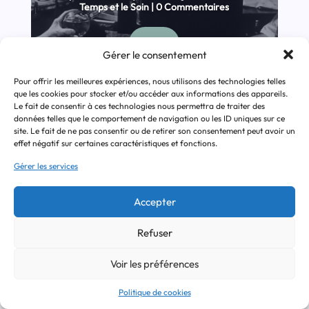
Temps et le Soin
| 0 Commentaires
Lire
Gérer le consentement
Pour offrir les meilleures expériences, nous utilisons des technologies telles
que les cookies pour stocker et/ou accéder aux informations des appareils.
Le fait de consentir à ces technologies nous permettra de traiter des
données telles que le comportement de navigation ou les ID uniques sur ce
site. Le fait de ne pas consentir ou de retirer son consentement peut avoir un
effet négatif sur certaines caractéristiques et fonctions.
Gérer les services
Maison
Accepter
Astrolabe,
Refuser
maison de vie
Voir les préférences
par
Delphine Calicis
|
19 juin 2025
|
Le
Temps et le Soin
| 0 Commentaires
Politique de cookies