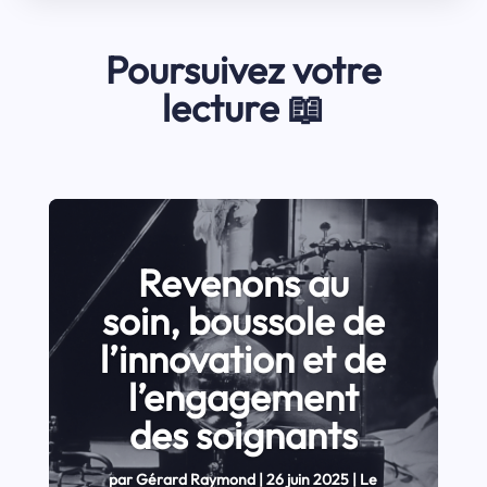
Poursuivez votre
lecture 📖
Revenons au
soin, boussole de
l’innovation et de
l’engagement
des soignants
par
Gérard Raymond
|
26 juin 2025
|
Le